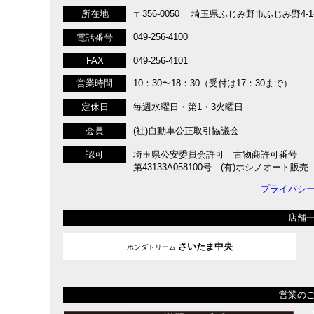
所在地
〒356-0050 埼玉県ふじみ野市ふじみ野4-1-
049-256-4100
電話番号
FAX
049-256-4101
営業時間
10：30〜18：30（受付は17：30まで）
定休日
毎週水曜日・第1・3火曜日
会員
(社)自動車公正取引協議会
認可
埼玉県公安委員会許可 古物商許可番号
第43133A058100号 (有)ホシノオート販売
プライバシ
店舗
さいたま中央
ホンダドリーム
営業の