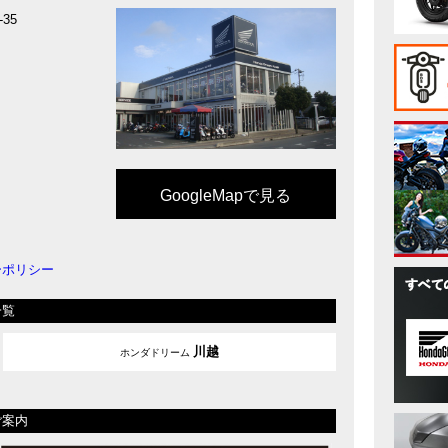
35
GoogleMapで見る
ーポリシー
一覧
川越
ホンダドリーム
ご案内