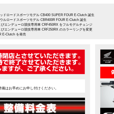
ドスポーツモデル CB400 SUPER FOUR E-Clutch 誕生
ードスポーツモデル CBR400R FOUR E-Clutch 誕生
およびエンデューロ競技専用車 CRF450RX をフルモデルチェンジ
およびエンデューロ競技専用車 CRF250RX のカラーリングを変更
R E-Clutch を発売
-Clutch を発売
カラーバリエーションを変更
ーシック のカラーバリエーションを変更
ター ADV160 の装備を充実させ、一部外観を変更
イワイヤシステムと組み合わせて搭載した CB750 HORNET E-Clutch を発売
ワイヤシステムと組み合わせて搭載した XL750 TRANSALP E-Clutch を発売
g Tour のカラーバリエーションを変更
ー ICON e: 誕生
 のカラーリングを変更
C125 のカラーバリエーションを変更
ハンターカブ のカラーバリエーションを変更
検、整備はお早めにお申し付けください。
5 のカラーバリエーションを変更
5 のカラーバリエーションを変更
a Twin Adventure Sports ES Dual Clutch Transmission のカラーリ