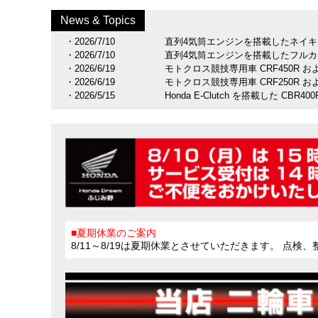
新車情報
中古車情報
試乗車
バイクレンタル
カスタマイズ/グッズ
News & Topics
・2026/7/10
直列4気筒エンジンを搭載したネイキッドロー
・2026/7/10
直列4気筒エンジンを搭載したフルカウルロ
・2026/6/19
モトクロス競技専用車 CRF450R 
・2026/6/19
モトクロス競技専用車 CRF250R 
・2026/5/15
Honda E-Clutch を搭載した CBR400
・2026/5/15
Honda E-Clutch を搭載した NX400 E
・2026/5/15
原付二種スポーツモデル グロム の
・2026/5/8
原付二種スクーター Dio110・ベ
・2026/4/17
アドベンチャースタイルの軽二輪スクー
・2026/3/6
Honda E-Clutch をスロットルバ
・2026/3/6
Honda E-Clutch をスロットルバイ
・2026/2/20
大型プレミアムツアラー Gold Win
・2026/2/19
原付一種の電動二輪パーソナルコミュータ
・2026/1/30
大型クロスオーバーモデル X-ADV
・2026/1/30
原付二種コミューター スーパーカブ 
■夏期休業のご案内
・2026/1/30
原付二種レジャーバイク CT125・
8/11～8/19は夏期休業とさせていただきます。 点
・2026/1/30
原付二種レジャーバイク ダックス12
・2026/1/30
原付二種レジャーバイク モンキー12
・2026/1/23
大型アドベンチャーモデル CRF1100L Afric